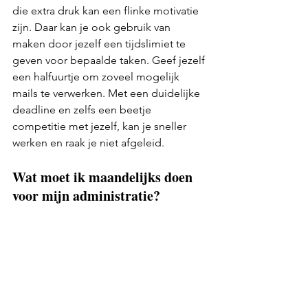
die extra druk kan een flinke motivatie 
zijn. Daar kan je ook gebruik van 
maken door jezelf een tijdslimiet te 
geven voor bepaalde taken. Geef jezelf 
een halfuurtje om zoveel mogelijk 
mails te verwerken. Met een duidelijke 
deadline en zelfs een beetje 
competitie met jezelf, kan je sneller 
werken en raak je niet afgeleid.
Wat moet ik maandelijks doen 
voor mijn administratie?
Héél wat ideeën om je terugkerende 
taken aan te pakken, maar de eerste 
stap is een hele belangrijke: weten om 
welke taken het gaat.
Om je op weg te helpen met je 