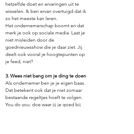
hetzelfde doet en ervaringen uit te 
wisselen. Ik ben ervan overtuigd dat ik 
zo het meeste kan leren.
Het ondernemerschap boomt en dat 
merk je ook op sociale media. Laat je 
niet misleiden door de 
goednieuwsshow die je daar ziet. Jij 
deelt ook vooral je hoogtepunten op 
je feed, niet?
3. Wees niet bang om je ding te doen
Als ondernemer ben je je eigen baas. 
Dat betekent ook dat je niet zomaar 
bestaande regeltjes hoeft te volgen. 
You do you: doe waar jij je goed bij 
voelt en onderneem vanuit jouw flow 
en jouw energie. Dan trek je 
ongetwijfeld de juiste mensen aan.
Dat betekent ook: dingen uitproberen 